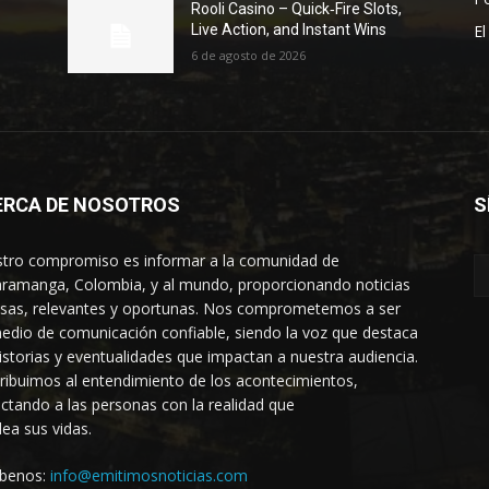
Rooli Casino – Quick‑Fire Slots,
Live Action, and Instant Wins
El
6 de agosto de 2026
ERCA DE NOSOTROS
S
tro compromiso es informar a la comunidad de
ramanga, Colombia, y al mundo, proporcionando noticias
isas, relevantes y oportunas. Nos comprometemos a ser
edio de comunicación confiable, siendo la voz que destaca
historias y eventualidades que impactan a nuestra audiencia.
ribuimos al entendimiento de los acontecimientos,
ctando a las personas con la realidad que
ea sus vidas.
íbenos:
info@emitimosnoticias.com