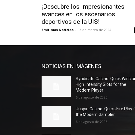
¡Descubre los impresionantes
avances en los escenarios
deportivos de la UIS!
Emitimos Noticias
-
13 de marzo de 2024
NOTICIAS EN IMÁGENES
Syndicate Casino: Quick Wins 
High‑Intensity Slots for the
Modern Player
6 de agosto de 2026
Uuspin Casino: Quick‑Fire Play 
the Modern Gambler
6 de agosto de 2026