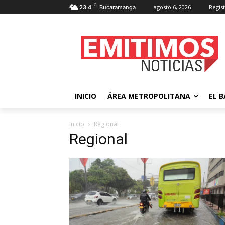
C
agosto 6, 2026
Regist
23.4
Bucaramanga
INICIO
ÁREA METROPOLITANA
EL B
Inicio
Regional
Regional