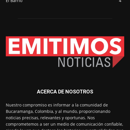
El Barrio
4
ACERCA DE NOSOTROS
Nuestro compromiso es informar a la comunidad de
Bucaramanga, Colombia, y al mundo, proporcionando
noticias precisas, relevantes y oportunas. Nos
comprometemos a ser un medio de comunicación confiable,