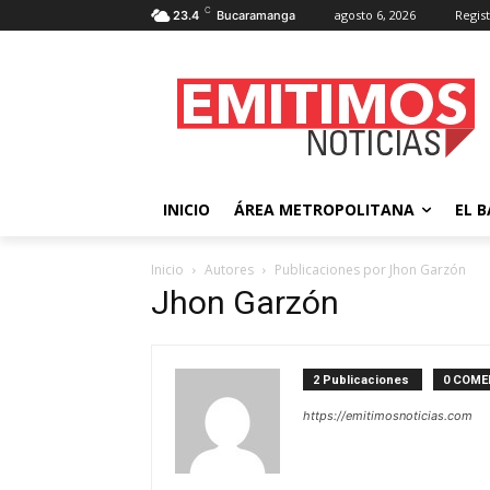
C
agosto 6, 2026
Regist
23.4
Bucaramanga
INICIO
ÁREA METROPOLITANA
EL B
Inicio
Autores
Publicaciones por Jhon Garzón
Jhon Garzón
2 Publicaciones
0 COME
https://emitimosnoticias.com