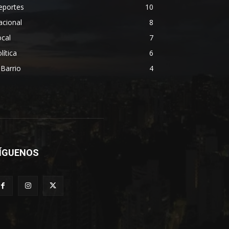
eportes
10
acional
8
cal
7
lítica
6
 Barrio
4
ÍGUENOS