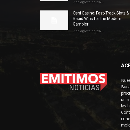
7 de agosto de 2026
Oshi Casino: Fast‑Track Slots &
Rapid Wins for the Modern
Gambler
7 de agosto de 2026
AC
Nues
Buca
prec
un m
las 
Cont
cone
mold