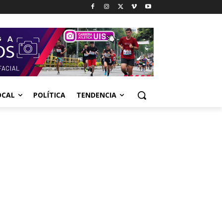
OCAL
POLÍTICA
TENDENCIA