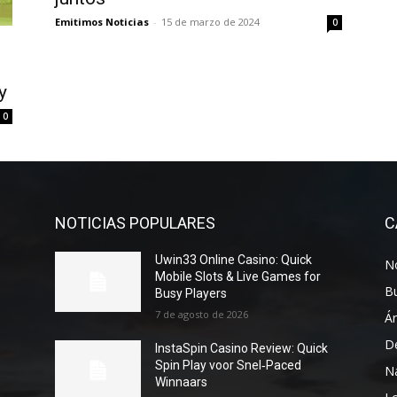
Emitimos Noticias
-
15 de marzo de 2024
0
y
0
NOTICIAS POPULARES
C
Uwin33 Online Casino: Quick
No
Mobile Slots & Live Games for
B
Busy Players
7 de agosto de 2026
Ár
D
InstaSpin Casino Review: Quick
Spin Play voor Snel‑Paced
N
Winnaars