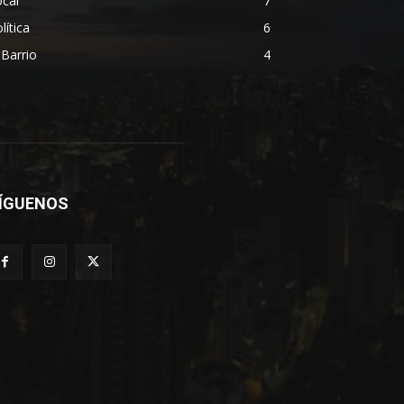
cal
7
lítica
6
 Barrio
4
ÍGUENOS