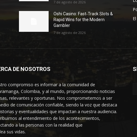
Lo
7 de agosto de 2026
Po
Oshi Casino: Fast‑Track Slots &
El
Rapid Wins for the Modern
Gambler
7 de agosto de 2026
ERCA DE NOSOTROS
S
tro compromiso es informar a la comunidad de
ramanga, Colombia, y al mundo, proporcionando noticias
isas, relevantes y oportunas. Nos comprometemos a ser
edio de comunicación confiable, siendo la voz que destaca
historias y eventualidades que impactan a nuestra audiencia.
ribuimos al entendimiento de los acontecimientos,
ctando a las personas con la realidad que
ea sus vidas.