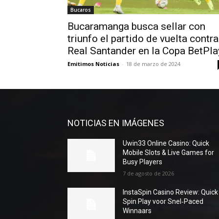
Bucaros
Bucaramanga busca sellar con
triunfo el partido de vuelta contra
Real Santander en la Copa BetPla
Emitimos Noticias
-
18 de marzo de 2024
NOTICIAS EN IMÁGENES
Uwin33 Online Casino: Quick
Mobile Slots & Live Games for
Busy Players
7 de agosto de 2026
InstaSpin Casino Review: Quick
Spin Play voor Snel‑Paced
Winnaars