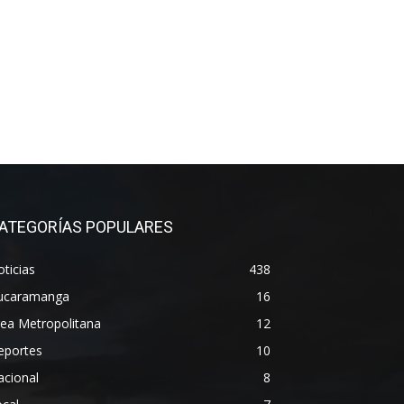
ATEGORÍAS POPULARES
ticias
438
ucaramanga
16
ea Metropolitana
12
eportes
10
acional
8